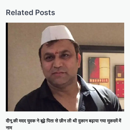
n
Related Posts
a
v
i
g
a
t
i
o
n
दीनू की मदद युवक ने बूढ़े पिता से छीन ली थी दुकान बढ़ाया गया मुकदमें में
नाम