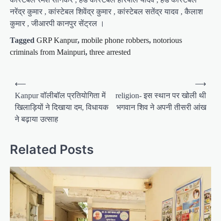
नरेंद्र कुमार , कांस्टेबल शिवेंद्र कुमार , कांस्टेबल सतेंद्र यादव , कैलाश
कुमार , जीआरपी कानपुर सेंट्रल ।
Tagged
GRP Kanpur
,
mobile phone robbers
,
notorious
criminals from Mainpuri
,
three arrested
P
⟵
⟶
o
Kanpur वॉलीबॉल प्रतियोगिता में
religion- इस स्थान पर खोली थी
खिलाड़ियों ने दिखाया दम, विधायक
भगवान शिव ने अपनी तीसरी आंख
s
ने बढ़ाया उत्साह
t
n
Related Posts
a
v
i
g
a