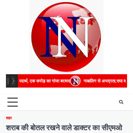
Skip
to
content
क करोड़ का गांजा बरामद
नाबालिग से अभद्रता,सपा व भाजपा विधायक आमने-साम
शहर
शराब की बोतल रखने वाले डाक्टर का सीएमओ