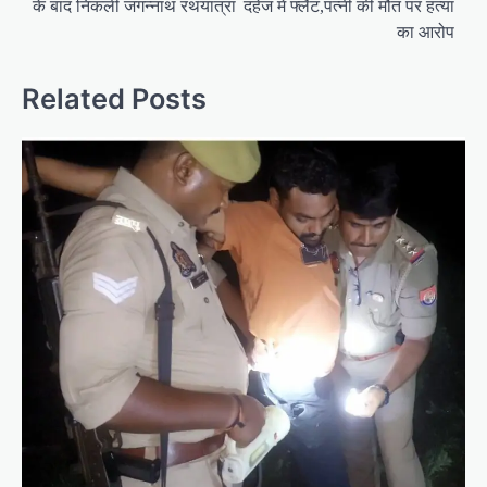
के बाद निकली जगन्नाथ रथयात्रा
दहेज में फ्लैट,पत्नी की मौत पर हत्या
s
का आरोप
t
n
Related Posts
a
v
i
g
a
t
i
o
n