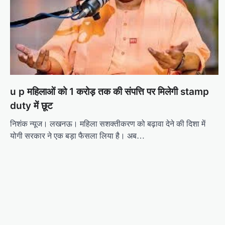
g
a
t
i
o
n
u p महिलाओं को 1 करोड़ तक की संपत्ति पर मिलेगी stamp
duty में छूट
निशंक न्यूज। लखनऊ। महिला सशक्तीकरण को बढ़ावा देने की दिशा में
योगी सरकार ने एक बड़ा फैसला लिया है। अब…