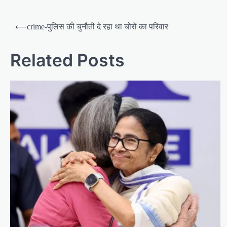
P
⟵
crime-पुलिस की चुनौती दे रहा था चोरों का परिवार
o
s
Related Posts
t
n
a
v
i
g
a
t
i
o