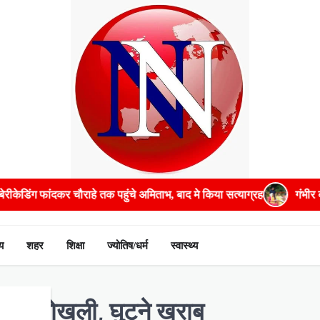
 बाद मे किया सत्याग्रह
गंभीर बीमारियों के इलाज में भरपूर मदद करेगी सरका
य
शहर
शिक्षा
ज्योतिष/धर्म
स्वास्थ्य
हो रहीं खोखली, घुटने खराब