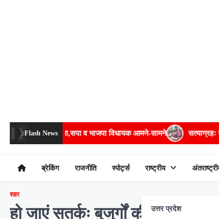
Skip
to
content
धायक आमने-सामने
सत्याग्रहः बेरीकेडिंग फांदकर चौराहे तक पहुंचे अमिताभ,
Flash News
ब्रेकिंग
राजनीति
स्पोर्ट्स
राष्ट्रीय
अंतराष्ट्री
शहर
हो जाएं सतर्कः बुजुर्गों की हड्डियां 
उत्तर प्रदेश