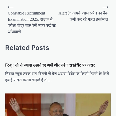
P
⟵
⟶
o
Constable Recruitment
Alertः आपके आधार-पेन का बैंक
Examination-2025: सड़क से
कर्मी कर रहे गलत इस्तेमाल
s
परीक्षा केंद्र तक पैनी नजर रखे रहे
t
अधिकारी
n
a
Related Posts
v
i
Fog: सौ से ज्यादा उड़ाने रद्द अभी और पड़ेगा traffic पर असर
g
निशंक न्यूज डेस्क आप दिल्ली से देश अथवा विदेश के किसी हिस्से के लिये
a
हवाई यात्रा करना चाहते हैं तो…
t
i
o
n