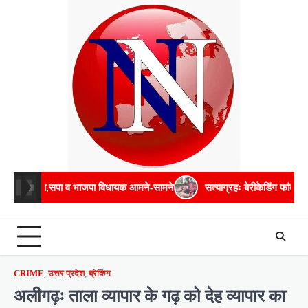
Skip
to
content
ाजपा विधायक आमने-सामने
सत्याग्रहः बेरीकेडिंग फांदकर चौराहे तक पहुंचे अमित
CRIME
,
उत्तर प्रदेश
,
ब्रेकिंग
अलीगढ़ः ताला व्यापार के गढ़ को देह व्यापार का