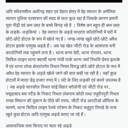
अति संवेदनशील अलीगढ़ शहर एवं देहात क्षेत्र में देह व्यापार के अनैतिक
व्यापार पुलिस प्रशासन की मदद से फल फूल रहा है जिसके कारण हमारी
युवा पीढ़ी एवं कम उम्र के बच्चे बिगड़ रहे है । विशेष कर बहुत ही कम उम्र
के लड़के- लड़कियां । देह व्यापार के अड्डे सभ्रांत कॉलोनियों में घरों में
छोटे-छोटे होटल के रूप में खोले गए है। जगह-जगह खुले छोटे-छोटे अवैध
होटल इसके प्रमुख अड्डे हैं। अब यह खेल जीटी रोड के आसपास बनी
कालोनियों तक पहुंचने लगा है। थाना बन्ना देवी, थाना रोरावर, थाना
सिविल लाइन थाना क्वार्सी थाना गांधी पार्क थाना जवाॅ स्थिति छेरत इलाके
में एवं थाना लोधा क्षेत्रांतर्गत स्थित नियम विरुद्ध छोटे-छोटे होटल के रूप में
अवैध देह व्यापार के अड्डे खोले जाने की बात कही जा रही है। यहाॅ कुछ
होटलों में मात्र डेढ़ हजार रुपए में 1 घंटे के लिए लड़की एवं कमरे उपलब्ध है
। यह अड्डे सारसौल स्थित सांई विहार कॉलोनी एवं जीटी रोड पर ,
मसूदाबाद बस स्टैंड के निकट स्थित लंंकराम कोठी तथा रघुवीरपुरी स्थित
राघव मिष्ठान की दुकान के पीछे की तरफ, जीटी रोड आरटीओ ऑफिस के
सामने, थाना सिविल लाइन रेलवे स्टेशन के निकट मधुपुरा तिराहे के पास
खुले कुछ होटल आदि प्रमुख अड्डे बताए जा रहे हैं।
असामाजिक तत्व किराए पर चला रहे अड्डे