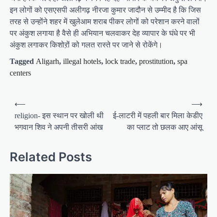
इन लोगों को एसएसपी अलीगढ़ नीरजा कुमार जादौन से उम्मीद है कि जिस
तरह से उन्होंने शहर में खुलेआम शराब पीकर लोगों को परेशान करने वालों
पर अंकुश लगाया है वैसे ही अभियान चलवाकर देह व्यापार के घंधे पर भी
अंकुश लगाकर किशोऱों को गलत रास्ते पर जाने से रोकेंगे।
Tagged
Aligarh
,
illegal hotels
,
lock trade
,
prostitution
,
spa
centers
P
⟵
⟶
o
religion- इस स्थान पर खोली थी
ई-लाटरी में पहली बार मिला केडीए
भगवान शिव ने अपनी तीसरी आंख
का प्लाट तो छलक आए आंसू
s
t
Related Posts
n
a
v
i