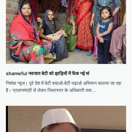
g
a
t
i
o
n
shameful नवजात बेटी को झाड़ियों में फेंक गई मां
निशंक न्यूज। पूरे देश में बेटी बचाओ-बेटी पढ़ाओ अभियान चलाया जा रहा
है। प्रधानमंत्री से लेकर जिलास्तर के अधिकारी तक…