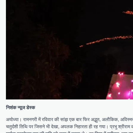
निशंक न्यूज डेस्क
अयोध्या। रामनगरी में रविवार की सांझ एक बार फिर अद्भुत, अलौकिक, अविस्म
चतुर्दशी तिथि पर जिसने भी देखा, अपलक निहारता ही रह गया। प्रभु श्रीराम क