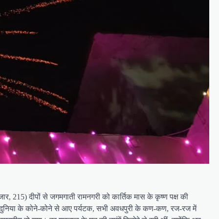
, 215) दीपों से जगमगाती रामनगरी को कार्तिक मास के कृष्ण पक्ष की
र दुनिया के कोने-कोने से आए पर्यटक, सभी अवधपुरी के कण-कण, रज-रज में