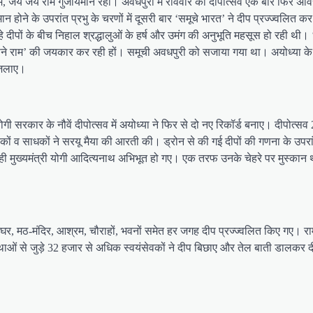
 राम, जय जय राम गुंजायमान रहा। अवधपुरी में रविवार को दीपोत्सव एक बार फिर अविस्
होने के उपरांत प्रभु के चरणों में दूसरी बार ‘समूचे भारत’ ने दीप प्रज्ज्वलित
 रहे दीपों के बीच निहाल श्रद्धालुओं के हर्ष और उमंग की अनुभूति महसूस हो रही
पने राम’ की जयकार कर रही हों। समूची अवधपुरी को सजाया गया था। अयोध्या के मंदि
प जलाए।
ोगी सरकार के नौवें दीपोत्सव में अयोध्या ने फिर से दो नए रिकॉर्ड बनाए। दीपोत्
चकों व साधकों ने सरयू मैया की आरती की। ड्रोन से की गई दीपों की गणना के उपरांत 
न ही मुख्यमंत्री योगी आदित्यनाथ अभिभूत हो गए। एक तरफ उनके चेहरे पर मुस्कान
-घर, मठ-मंदिर, आश्रम, चौराहों, भवनों समेत हर जगह दीप प्रज्ज्वलित किए गए। 
स्थाओं से जुड़े 32 हजार से अधिक स्वयंसेवकों ने दीप बिछाए और तेल बाती डालकर द