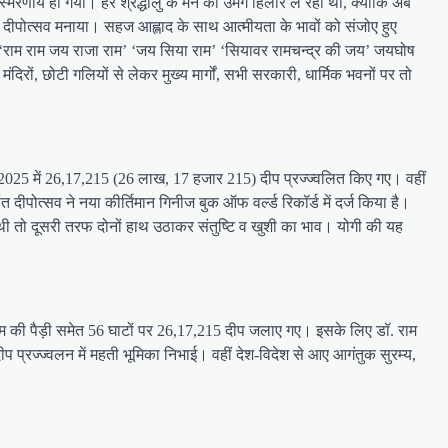
मरणीय हो गया। हर श्रद्धालु के मन की उमंगें हिलोरे ले रही थीं, क्योंकि अब
 कर दीपोत्सव मनाया। सहज आह्लाद के साथ आत्मीयता के भावों को संजोए हुए
 थी। ‘राम राम जय राजा राम’ ‘जय सिया राम’ ‘सियावर रामचन्द्र की जय’ जयघोष
रों, छोटी गलियों से लेकर मुख्य मार्गों, सभी सरकारी, धार्मिक भवनों पर तो
सव 2025 में 26,17,215 (26 लाख, 17 हजार 215) दीप प्रज्ज्वलित किए गए। वहीं
दीपोत्सव ने नया कीर्तिमान गिनीज बुक ऑफ वर्ल्ड रिकॉर्ड में दर्ज किया है।
 थी तो दूसरी तरफ दोनों हाथ उठाकर संतुष्टि व खुशी का भाव। योगी की यह
राम की पैड़ी समेत 56 घाटों पर 26,17,215 दीप जलाए गए। इसके लिए डॉ. राम
ीप प्रज्ज्वलन में महती भूमिका निभाई। वहीं देश-विदेश से आए आगंतुक सुरम्य,