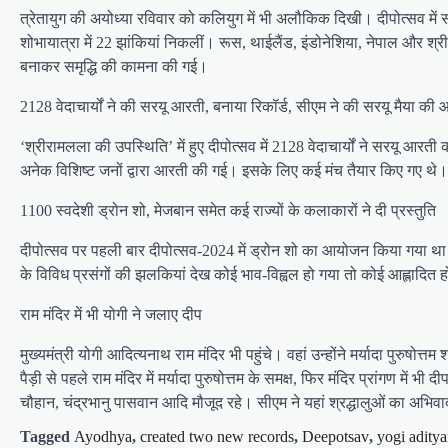
त्रेतायुग की अयोध्या रविवार को कलियुग में भी अलौकिक दिखी। दीपोत्सव में स
शोभायात्रा में 22 झांकियां निकलीं। रूस, थाईलैंड, इंडोनेशिया, नेपाल और श
बनाकर समृद्धि की कामना की गई।
2128 वेदाचार्यों ने की सरयू आरती, बनाया रिकॉर्ड, सीएम ने की सरयू मैया की
‘श्रीरामलला की उपस्थिति’ में हुए दीपोत्सव में 2128 वेदाचार्यों ने सरयू आ
अनेक विशिष्ट जनों द्वारा आरती की गई। इसके लिए कई मंच तैयार किए गए थे। 
1100 स्वदेशी ड्रोन शो, मेजबान समेत कई राज्यों के कलाकारों ने दी प्रस्तुति
दीपोत्सव पर पहली बार दीपोत्सव-2024 में ड्रोन शो का आयोजन किया गया था
के विविध प्रसंगों की झलकियां देख कोई भाव-विह्वल हो गया तो कोई आह्लादित 
राम मंदिर में भी योगी ने जलाए दीप
मुख्यमंत्री योगी आदित्यनाथ राम मंदिर भी पहुंचे। वहां उन्होंने मर्यादा पुरुषोत
पैड़ी से पहले राम मंदिर में मर्यादा पुरुषोत्तम के समक्ष, फिर मंदिर प्रांगण मे
चौहान, चंद्रभानु पासवान आदि मौजूद रहे। सीएम ने यहां श्रद्धालुओं का अभि
Tagged
Ayodhya
,
created two new records
,
Deepotsav
,
yogi adity