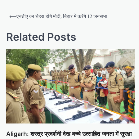
P
⟵
एनडीए का चेहरा होंगे मोदी, बिहार में करेंगे 12 जनसभा
o
s
Related Posts
t
n
a
v
i
g
a
t
i
o
Aligarh: शस्त्र प्रदर्शनी देख बच्चे उत्साहित जनता में सुरक्षा