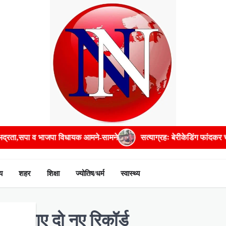
 विधायक आमने-सामने
सत्याग्रहः बेरीकेडिंग फांदकर चौराहे तक पहुंचे अमित
य
शहर
शिक्षा
ज्योतिष/धर्म
स्वास्थ्य
फिर बनाए दो नए रिकॉर्ड