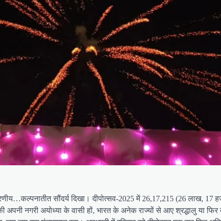
रणीय…कल्पनातीत सौंदर्य दिखा। दीपोत्सव-2025 में 26,17,215 (26 लाख, 17 हजार
ी अपनी नगरी अयोध्या के वासी हों, भारत के अनेक राज्यों से आए श्रद्धालु या फि