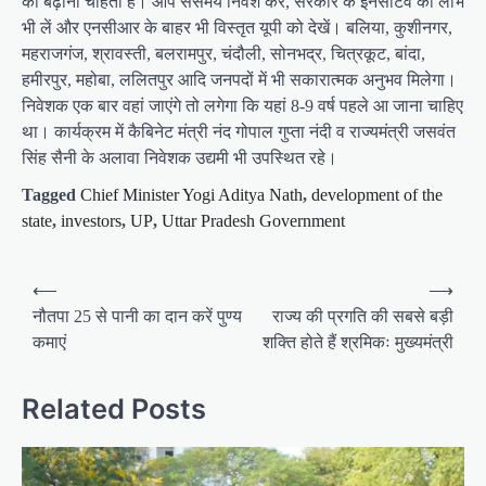
को बढ़ाना चाहती है। आप ससमय निवेश करें, सरकार के इनसेंटिव का लाभ
भी लें और एनसीआर के बाहर भी विस्तृत यूपी को देखें। बलिया, कुशीनगर,
महराजगंज, श्रावस्ती, बलरामपुर, चंदौली, सोनभद्र, चित्रकूट, बांदा,
हमीरपुर, महोबा, ललितपुर आदि जनपदों में भी सकारात्मक अनुभव मिलेगा।
निवेशक एक बार वहां जाएंगे तो लगेगा कि यहां 8-9 वर्ष पहले आ जाना चाहिए
था। कार्यक्रम में कैबिनेट मंत्री नंद गोपाल गुप्ता नंदी व राज्यमंत्री जसवंत
सिंह सैनी के अलावा निवेशक उद्यमी भी उपस्थित रहे।
Tagged
Chief Minister Yogi Aditya Nath
,
development of the
state
,
investors
,
UP
,
Uttar Pradesh Government
P
⟵
⟶
o
नौतपा 25 से पानी का दान करें पुण्य
राज्य की प्रगति की सबसे बड़ी
कमाएं
शक्ति होते हैं श्रमिकः मुख्यमंत्री
s
t
Related Posts
n
a
v