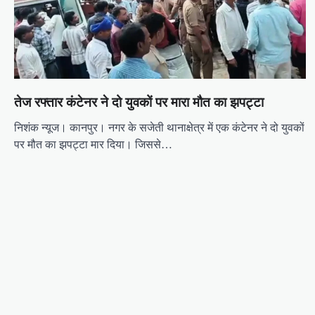
g
a
t
i
o
तेज रफ्तार कंटेनर ने दो युवकों पर मारा मौत का झपट्टा
n
निशंक न्यूज। कानपुर। नगर के सजेती थानाक्षेत्र में एक कंटेनर ने दो युवकों
पर मौत का झपट्टा मार दिया। जिससे…