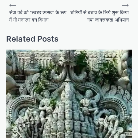
P
⟵
⟶
o
सेवा पर्व को ‘स्वच्छ उत्सव’ के रूप
चोरियों से बचाव के लिये शुरू किया
में भी मनाएगा वन विभाग
गया जागरूकता अभियान
s
t
Related Posts
n
a
v
i
g
a
t
i
o
n