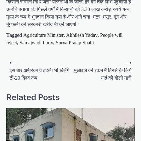
किसान सम्मान निधि जैसी योजनाओं के जरिए हर वर्ग तक लाभ पहुंचाया है।
उन्होंने बताया कि पिछले वर्षों में किसानों को 3.30 लाख करोड़ रुपये गन्ना
मूल्य के रूप में भुगतान किया गया है और आगे चना, मटर, मसूर, मूंग और
मूंगफली की सरकारी खरीद भी की जाएगी।
Tagged
Agriculture Minister
,
Akhilesh Yadav
,
People will
reject
,
Samajwadi Party
,
Surya Pratap Shahi
P
⟵
⟶
o
इस बार अमेरिका व इटली भी खेलेंगे
मुआवजे की रकम में हिस्से के लिये
टी-20 विश्व कप
भाई को गोली मारी
s
t
Related Posts
n
a
v
i
g