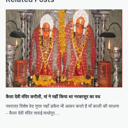
n
a
v
i
g
a
t
i
o
n
कैला देवी मंदिर करौली, मां ने यहीं किया था नरकासुर का वध
नवरात्र विशेष वेद गुप्ता यहाँ डकैत भी आकर करते है माँ काली की साधना
– कैला देवी मंदिर सवाई माधोपुर…