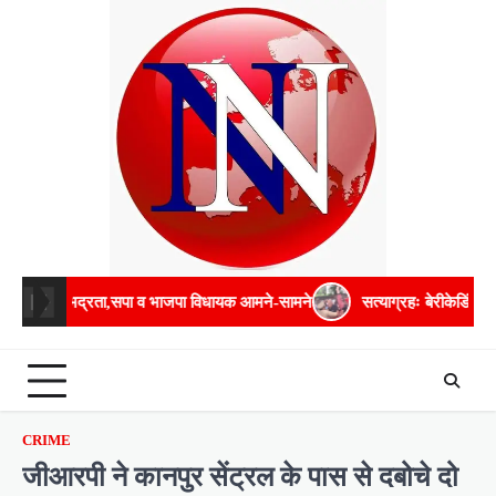
Skip
to
content
भद्रता,सपा व भाजपा विधायक आमने-सामने
सत्याग्रहः बेरीकेडिंग फांदकर चौराहे
CRIME
जीआरपी ने कानपुर सेंट्रल के पास से दबोचे दो