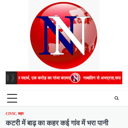
Skip
to
content
र्थ, एक करोड़ का गांजा बरामद
नाबालिग से अभद्रता,सपा व भाजपा विधायक आमन
CIVIC
,
शहर
कटरी में बाढ़ का कहर कई गांव में भरा पानी