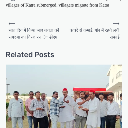
villages of Katra submerged
,
villagers migrate from Katra
P
⟵
⟶
o
सात दिन में किया जाए जनता की
कचरे से कमाई, गांव में रहने लगी
समस्या का निस्तारण ः डीएम
सफाई
s
t
Related Posts
n
a
v
i
g
a
t
i
o