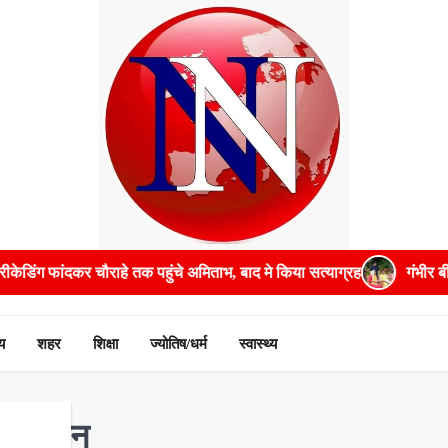
क पहुंचे अमिताभ, बाद मे किया सत्याग्रह
गंभीर बीमारियों के इलाज में भरपूर
य
शहर
शिक्षा
ज्योतिष/धर्म
स्वास्थ्य
ं सावधान