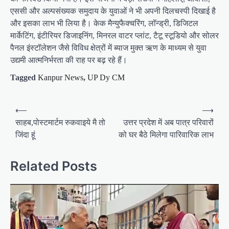
एससी और अल्पसंख्यक समुदाय के युवाओं ने भी अपनी दिलचस्पी दिखाई है
और इसका लाभ भी लिया है। केक मैन्युफैक्चरिंग, लॉन्ड्री, डिजिटल
मार्केटिंग, इंटीरियर डिजाइनिंग, मिनरल वाटर प्लांट, टैटू स्टूडियो और सोलर
पैनल इंस्टॉलेशन जैसे विविध क्षेत्रों में ब्याज मुक्त ऋण के माध्यम से युवा
उद्यमी आत्मनिर्भरता की राह पर बढ़ रहे हैं।
Tagged
Kanpur News
,
UP Dy CM
P
⟵
⟶
o
साहब,पोस्टमार्टम रुकवाइये मै तो
उत्तर प्रदेश में अब पात्र परिवारों
जिंदा हूं
को घर बैठे मिलेगा पारिवारिक लाभ
s
t
Related Posts
n
a
v
i