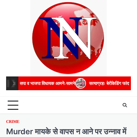
Skip
to
content
 व भाजपा विधायक आमने-सामने
सत्याग्रहः बेरीकेडिंग फांदकर चौराहे तक पहुंचे 
CRIME
Murder मायके से वापस न आने पर उन्नाव में