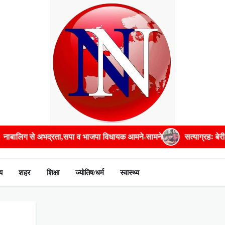
ालिग से अभद्रता,सपा व भाजपा विधायक आमने-सामने
सत्याग्रहः बेरीकेड
य
शहर
शिक्षा
ज्योतिष/धर्म
स्वास्थ्य
o