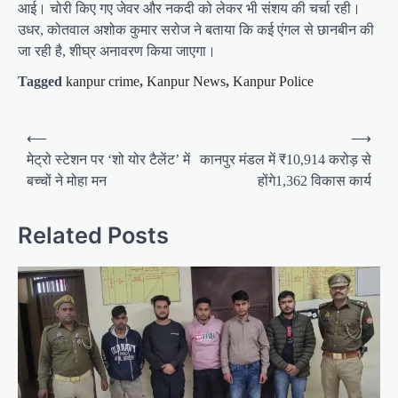
आई। चोरी किए गए जेवर और नकदी को लेकर भी संशय की चर्चा रही।
उधर, कोतवाल अशोक कुमार सरोज ने बताया कि कई एंगल से छानबीन की
जा रही है, शीघ्र अनावरण किया जाएगा।
Tagged
kanpur crime
,
Kanpur News
,
Kanpur Police
P
⟵
⟶
o
मेट्रो स्टेशन पर ‘शो योर टैलेंट’ में
कानपुर मंडल में ₹10,914 करोड़ से
बच्चों ने मोहा मन
होंगे1,362 विकास कार्य
s
t
Related Posts
n
a
v
i
g
a