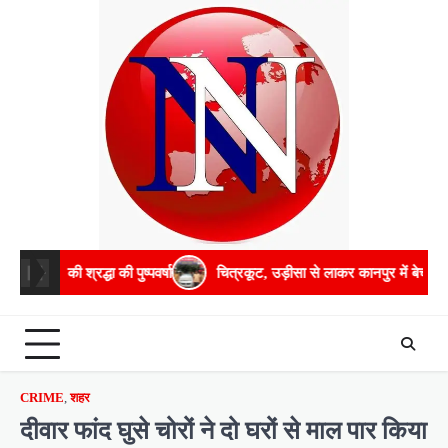
Skip
to
content
द्धा की पुष्पवर्षा
चित्रकूट, उड़ीसा से लाकर कानपुर में बेचते थे मादक पदार्थ, 
CRIME
,
शहर
दीवार फांद घुसे चोरों ने दो घरों से माल पार किया