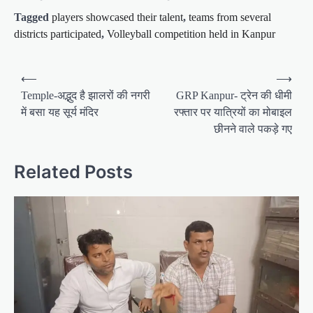
Tagged
players showcased their talent
,
teams from several
districts participated
,
Volleyball competition held in Kanpur
P
⟵
⟶
o
Temple-अद्भुद है झालरों की नगरी
GRP Kanpur- ट्रेन की धीमी
में बसा यह सूर्य मंदिर
रफ्तार पर यात्रियों का मोबाइल
s
छीनने वाले पकड़े गए
t
n
Related Posts
a
v
i
g
a
t
i