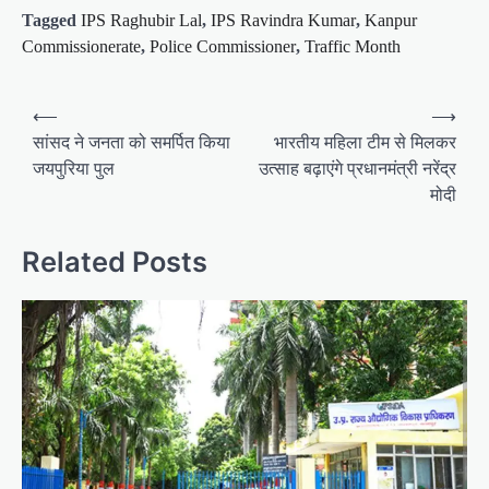
Tagged
IPS Raghubir Lal
,
IPS Ravindra Kumar
,
Kanpur
Commissionerate
,
Police Commissioner
,
Traffic Month
P
⟵
⟶
o
सांसद ने जनता को समर्पित किया
भारतीय महिला टीम से मिलकर
जयपुरिया पुल
उत्साह बढ़ाएंगे प्रधानमंत्री नरेंद्र
s
मोदी
t
n
Related Posts
a
v
i
g
a
t
i