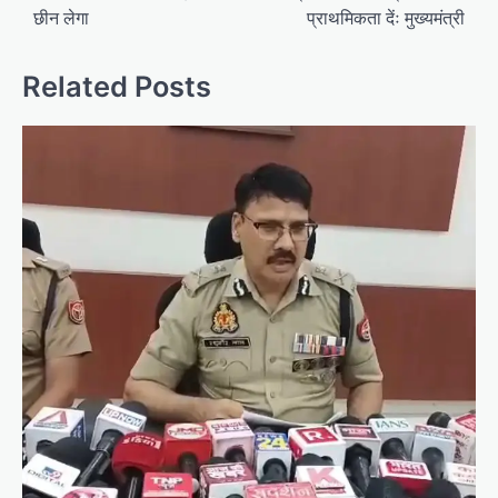
छीन लेगा
प्राथमिकता देंः मुख्यमंत्री
s
t
Related Posts
n
a
v
i
g
a
t
i
o
n