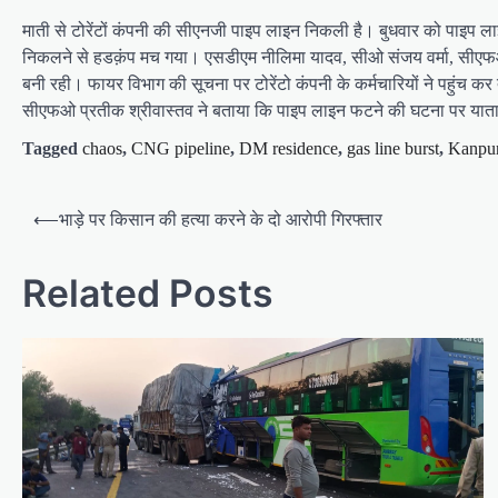
माती से टोरेंटों कंपनी की सीएनजी पाइप लाइन निकली है। बुधवार को पाइप लाइन
निकलने से हडक़ंप मच गया। एसडीएम नीलिमा यादव, सीओ संजय वर्मा, सीएफओ 
बनी रही। फायर विभाग की सूचना पर टोरेंटो कंपनी के कर्मचारियों ने पहुं
सीएफओ प्रतीक श्रीवास्तव ने बताया कि पाइप लाइन फटने की घटना पर याताया
Tagged
chaos
,
CNG pipeline
,
DM residence
,
gas line burst
,
Kanpur
P
⟵
भाड़े पर किसान की हत्या करने के दो आरोपी गिरफ्तार
o
s
Related Posts
t
n
a
v
i
g