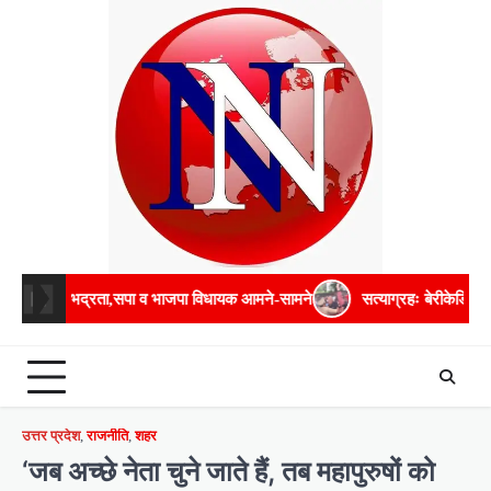
Skip
to
content
ता,सपा व भाजपा विधायक आमने-सामने
सत्याग्रहः बेरीकेडिंग फांदकर चौराहे तक प
उत्तर प्रदेश
,
राजनीति
,
शहर
‘जब अच्छे नेता चुने जाते हैं, तब महापुरुषों को