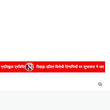
िछड़ा-दलित विरोधी टिप्पणियों पर सुभासपा ने जताई नाराजगी
नाबालिग से 