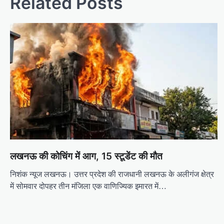
Related Posts
t
n
a
v
i
g
a
t
i
o
लखनऊ की कोचिंग में आग, 15 स्टूडेंट की मौत
n
निशंक न्यूज लखनऊ। उत्तर प्रदेश की राजधानी लखनऊ के अलीगंज क्षेत्र
में सोमवार दोपहर तीन मंजिला एक वाणिज्यिक इमारत में…