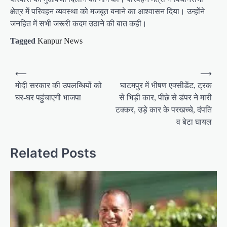
क्षेत्र में परिवहन व्यवस्था को मजबूत बनाने का आश्वासन दिया। उन्होंने
जनहित में सभी जरूरी कदम उठाने की बात कही।
Tagged
Kanpur News
P
⟵
⟶
o
मोदी सरकार की उपलब्धियों को
घाटमपुर में भीषण एक्सीडेंट, ट्रक
घर-घर पहुंचाएगी भाजपा
से भिड़ी कार, पीछे से डंपर ने मारी
s
टक्कर, उड़े कार के परखच्चे, दंपति
t
व बेटा घायल
n
a
Related Posts
v
i
g
a
t