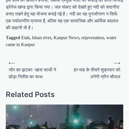
इस काम को आसान बनाया, जबकि प्रमुख नालों की सफाई का कार्य सिंचाई
ड्रेनेज खण्ड द्वारा किया गया। जल संकट को देखते हुए नदी को सदानीरा
बनाए रखने हेतु यह योजना बनाई गई है। नदी का यह पुनर्जागरण न सिर्फ
एक पर्यावरणीय प्रयास है, बल्कि यह एक सामाजिक और आर्थिक बदलाव
की कहानी भी है।
Tagged
Etah
,
Ishan river
,
Kanpur News
,
rejuvenation
,
water
came in Kanpur
P
⟵
⟶
o
जोर का झटकाः खास साथी ने
हर माह के तीसरे शुक्रवार को
छोड़ा नितीश का साथ
लगेगी ग्रीन चौपाल
s
t
Related Posts
n
a
v
i