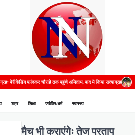
हुंचे अमिताभ, बाद मे किया सत्याग्रह
गंभीर बीमारियों के इलाज में भरपूर म
य
शहर
शिक्षा
ज्योतिष/धर्म
स्वास्थ्य
्तान मैच भी कराएंगेः तेज प्रताप