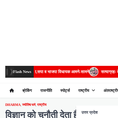
Skip
to
content
धायक आमने-सामने
सत्याग्रहः बेरीकेडिंग फांदकर चौराहे तक पहुंचे अमिताभ,
Flash News
ब्रेकिंग
राजनीति
स्पोर्ट्स
राष्ट्रीय
अंतराष्ट्री
DHARMA
,
ज्योतिष/धर्म
,
राष्ट्रीय
विज्ञान को चुनौती देता है भारत का य
उत्तर प्रदेश