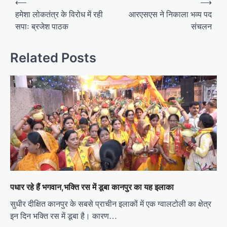
⟵
⟶
o
हमेशा लोकतंत्र के विरोध में रही
आरएसएस ने निकाला भव्य पद
सपाः ब्रजेश पाठक
संचलन
s
t
Related Posts
n
a
v
i
g
a
t
i
o
पधार रहे हैं भगवान,भक्ति रस में डूबा कानपुर का यह इलाका
n
सुधीर दीक्षित कानपुर के सबसे प्राचीन इलाकों में एक ग्वालटोली का क्षेत्र
इन दिन भक्ति रस में डूबा है। कारण…