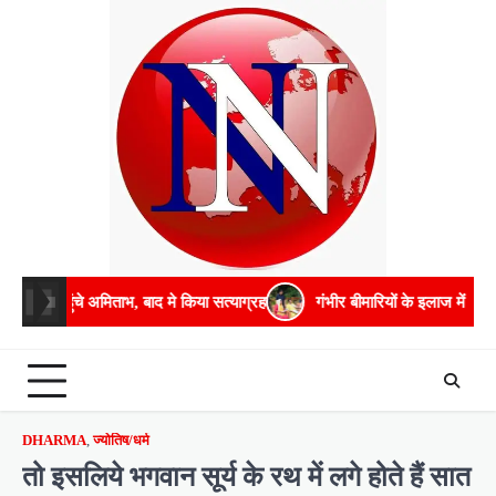
Skip
to
content
अमिताभ, बाद मे किया सत्याग्रह
गंभीर बीमारियों के इलाज में भरपूर मदद करेगी सरक
DHARMA
,
ज्योतिष/धर्म
तो इसलिये भगवान सूर्य के रथ में लगे होते हैं सात