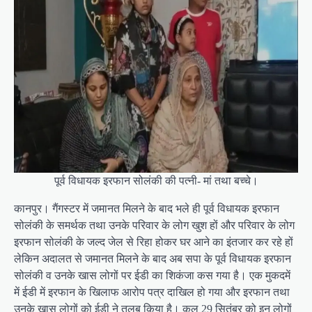
पूर्व विधायक इरफान सोलंकी की पत्नी- मां तथा बच्चे।
कानपुर। गैंगस्टर में जमानत मिलने के बाद भले ही पूर्व विधायक इरफान
सोलंकी के समर्थक तथा उनके परिवार के लोग खुश हों और परिवार के लोग
इरफान सोलंकी के जल्द जेल से रिहा होकर घर आने का इंतजार कर रहे हों
लेकिन अदालत से जमानत मिलने के बाद अब सपा के पूर्व विधायक इरफान
सोलंकी व उनके खास लोगों पर ईडी का शिकंजा कस गया है। एक मुकदमें
में ईडी में इरफान के खिलाफ आरोप पत्र दाखिल हो गया और इरफान तथा
उनके खास लोगों को ईडी ने तलब किया है। कल 29 सितंबर को इन लोगों