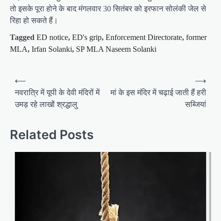
तो इसके पूरा होने के बाद मंगलवार 30 सितंबर को इरफान सोलंकी जेल से
रिहा हो सकते हैं।
Tagged
ED notice
,
ED's grip
,
Enforcement Directorate
,
former
MLA
,
Irfan Solanki
,
SP MLA Naseem Solanki
P
⟵
⟶
o
नवरात्रि में यूपी के देवी मंदिरों में
मां के इस मंदिर में चढ़ाई जाती हैं हरी
उमड़ रहे लाखों श्रद्धालु
सब्जियां
s
t
Related Posts
n
a
v
i
g
a