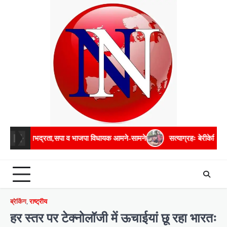
Skip
to
content
ता,सपा व भाजपा विधायक आमने-सामने
सत्याग्रहः बेरीकेडिंग फांदकर चौराहे तक 
ब्रेकिंग
,
राष्ट्रीय
हर स्तर पर टेक्नोलॉजी में ऊचाईयां छू रहा भारतः