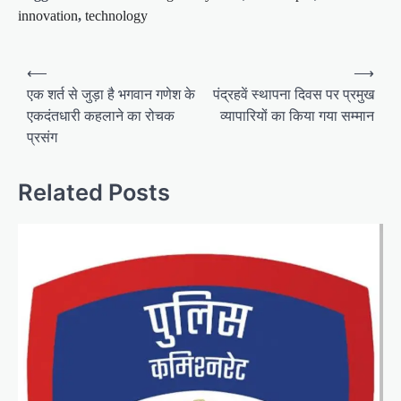
innovation
,
technology
P
⟵
⟶
o
एक शर्त से जुड़ा है भगवान गणेश के
पंद्रहवें स्थापना दिवस पर प्रमुख
एकदंतधारी कहलाने का रोचक
व्यापारियों का किया गया सम्मान
s
प्रसंग
t
n
Related Posts
a
v
i
g
a
t
i
o