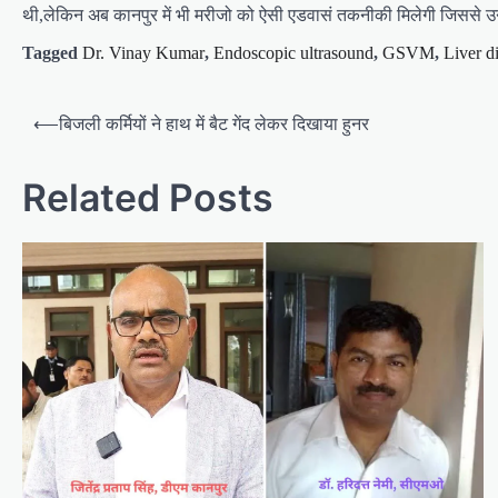
थी,लेकिन अब कानपुर में भी मरीजो को ऐसी एडवासं तकनीकी मिलेगी जिससे
Tagged
Dr. Vinay Kumar
,
Endoscopic ultrasound
,
GSVM
,
Liver d
P
⟵
बिजली कर्मियों ने हाथ में बैट गेंद लेकर दिखाया हुनर
o
s
Related Posts
t
n
a
v
i
g
a
t
i