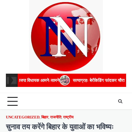
Skip
to
content
िधायक आमने-सामने
सत्याग्रहः बेरीकेडिंग फांदकर चौराहे तक पहुंचे अमिताभ, बाद 
UNCATEGORIZED
,
बिहार
,
राजनीति
,
राष्ट्रीय
चुनाव तय करेंगे बिहार के युवाओं का भविष्यः