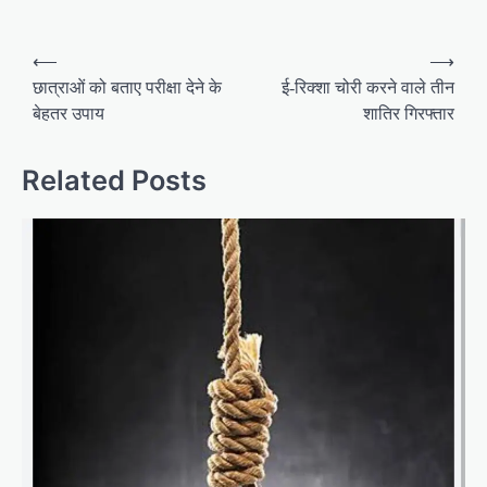
P
⟵
⟶
o
छात्राओं को बताए परीक्षा देने के
ई-रिक्शा चोरी करने वाले तीन
बेहतर उपाय
शातिर गिरफ्तार
s
t
Related Posts
n
a
v
i
g
a
t
i
o