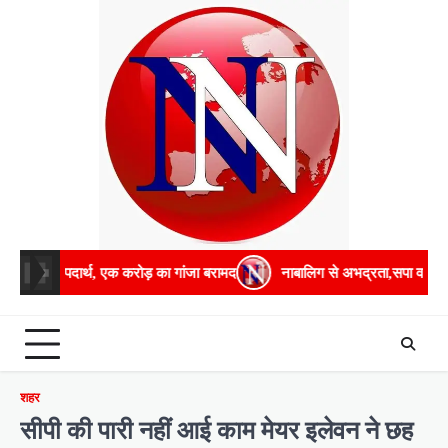
Skip
to
content
थ, एक करोड़ का गांजा बरामद
नाबालिग से अभद्रता,सपा व भाजपा विधायक आमने-
शहर
सीपी की पारी नहीं आई काम मेयर इलेवन ने छह