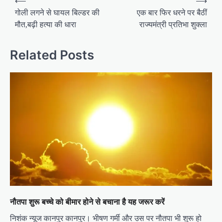
⟵
⟶
o
गोली लगने से घायल बिल्डर की
एक बार फिर धरने पर बैठीं
मौत,बढ़ी हत्या की धारा
राज्यमंत्री प्रतिभा शुक्ला
s
t
Related Posts
n
a
v
i
g
a
t
i
o
n
नौतपा शुरू बच्चे को बीमार होने से बचाना है यह जरूर करें
निशंक न्यूज कानपुर कानपुर। भीषण गर्मी और उस पर नौतपा भी शुरू हो