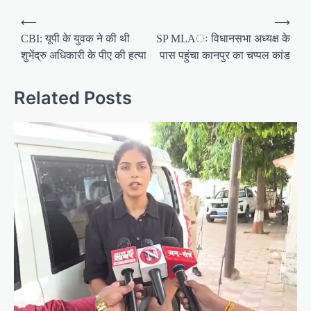
P
⟵
⟶
o
CBI: यूपी के युवक ने की थी
SP MLAः विधानसभा अध्यक्ष के
शुभेंद्रु अधिकारी के पीए की हत्या
पास पहुंचा कानपुर का चप्पल कांड
s
t
Related Posts
n
a
v
i
g
a
t
i
o
n