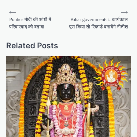
P
⟵
⟶
o
Politics मोदी की आंधी में
Bihar governmentः कार्यकाल
परिवारवाद को बढ़ावा
पूरा किया तो रिकार्ड बनायेंगे नीतीश
s
t
Related Posts
n
a
v
i
g
a
t
i
o
n