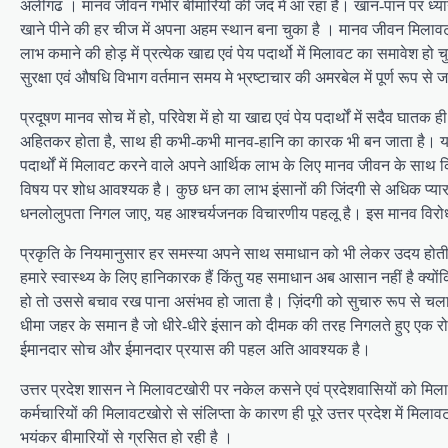
अलीगढ । मानव जीवन गंभीर बीमारियों की जद में आ रहा है। खान-पान पर ध्यान न
खाने पीने की हर चीज में अपना अहम स्थान बना चुका है । मानव जीवन मिलावटी 
लाभ कमाने की होड़ में प्रत्येक खाद्य एवं पेय पदार्थो में मिलावट का समावेश ह
सुरक्षा एवं औषधि विभाग वर्तमान समय मे भ्रष्टाचार की अमरबेल में पूर्ण रू
प्रदूषण मानव सोच में हो, परिवेश में हो या खाद्य एवं पेय पदार्थों में सदैव घ
अहितकर होता है, साथ ही कभी-कभी मानव-हानि का कारक भी बन जाता है। यही स्
पदार्थों में मिलावट करने वाले अपने आर्थिक लाभ के लिए मानव जीवन के साथ कि
विषय पर शोध आवश्यक है। कुछ धन का लाभ इंसानों की जिंदगी से अधिक प्यारा
धनलोलुपता निगल जाए, यह आश्चर्यजनक विचारणीय पहलू है। इस मानव विरोधी 
प्रकृति के नियमानुसार हर समस्या अपने साथ समाधान को भी लेकर उदय होती
हमारे स्वास्थ्य के लिए हानिकारक हैं किंतु यह समाधान अब आसान नहीं है क्यो
हो तो उससे बचाव रख पाना असंभव हो जाता है। ज़िंदगी को सुचारु रूप से चलाने
धीमा जहर के समान है जो धीरे-धीरे इंसान को दीमक की तरह निगलते हुए एक रोज 
ईमानदार सोच और ईमानदार प्रयास की पहल अति आवश्यक है।
उत्तर प्रदेश शासन ने मिलावटखोरी पर नकेल कसने एवं प्रदेशवासियों को मिलावटी ख
कर्मचारियों की मिलावटखोरो से संलिप्ता के कारण ही पूरे उत्तर प्रदेश में मिल
भयंकर बीमारियों से ग्रसित हो रही है ।