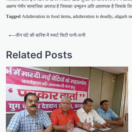
अक्षम्य गंभीर सामाजिक अपराध है जिसका उन्मूलन अति आवश्यक है जिसके लि
Tagged
Adulteration in food items
,
adulteration is deadly
,
aligarh 
P
⟵
तीन घंटे की बारिश में स्मार्ट सिटी पानी-पानी
o
s
Related Posts
t
n
a
v
i
g
a
t