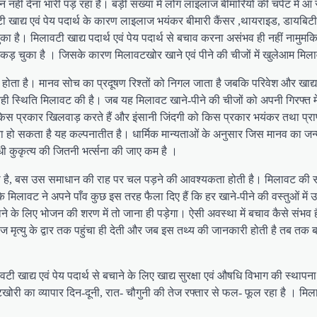
हीं देना भारी पड़ रहा है। बड़ी संख्या में लोग लाइलाज बीमारियों की चपेट में आ 
खाद्य एवं पेय पदार्थ के कारण लाइलाज भयंकर बीमारी कैंसर ,थायराइड, डायबिटीज,
ो चुका है। मिलावटी खाद्य पदार्थ एवं पेय पदार्थ से बचाव करना असंभव ही नहीं नामुम
प से जकड़ चुका है । जिसके कारण मिलावटखोर खाने एवं पीने की चीजों में खुलेआम म
ातक ही होता है। मानव सोच का प्रदूषण रिश्तों को निगल जाता है जबकि परिवेश और खाद्
थिति मिलावट की है। जब यह मिलावट खाने-पीने की चीजों को अपनी गिरफ्त में लेती
स प्रकार खिलवाड़ करते हैं और इंसानी जिंदगी को किस प्रकार भयंकर तथा प्राणघात
 हो सकता है यह कल्पनातीत है। धार्मिक मान्यताओं के अनुसार जिस मानव का जन्म 
कुकृत्य की जितनी भर्त्सना की जाए कम है ।
 है, बस उस समाधान की राह पर चल पड़ने की आवश्यकता होती है। मिलावट की सम
ंकि मिलावट ने अपने पाँव कुछ इस तरह फैला दिए हैं कि हर खाने-पीने की वस्तुओं म
 के लिए भोजन की शरण में तो जाना ही पड़ेगा। ऐसी अवस्था में बचाव कैसे संभव है?
मृत्यु के द्वार तक पहुंचा ही देती और जब इस तथ्य की जानकारी होती है तब तक बह
ाद्य एवं पेय पदार्थ से बचाने के लिए खाद्य सुरक्षा एवं औषधि विभाग की स्थापना की
ावटखोरी का व्यापार दिन-दूनी, रात- चौगुनी की तेज रफ्तार से फल- फूल रहा है । मिल