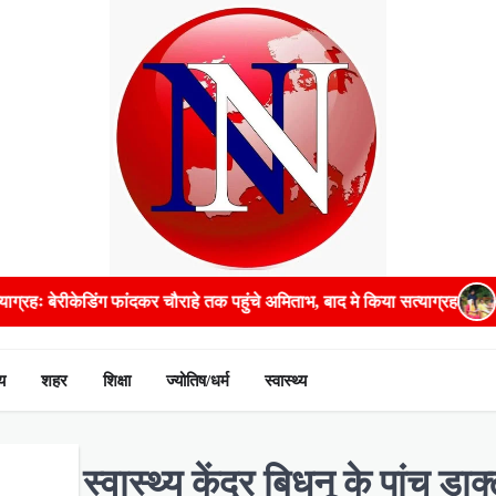
दकर चौराहे तक पहुंचे अमिताभ, बाद मे किया सत्याग्रह
गंभीर बीमारियों के इल
य
शहर
शिक्षा
ज्योतिष/धर्म
स्वास्थ्य
ायिक स्वास्थ्य केंद्र बिधनू के पांच डाक