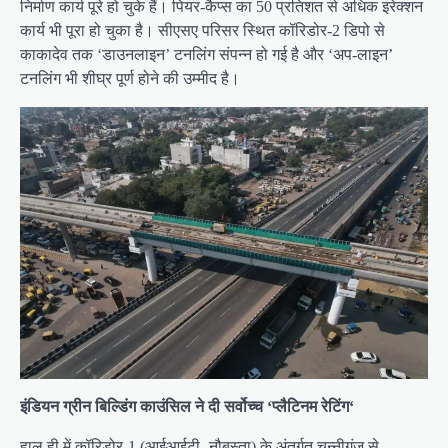
निर्माण कार्य पूरे हो चुके हैं। पियर-कैप्स का 50 प्रतिशत से अधिक इरेक्शन
कार्य भी पूरा हो चुका है। सीएसए परिसर स्थित कॉरिडोर-2 डिपो से
काकादेव तक ‘डाउनलाइन’ टनलिंग संपन्न हो गई है और ‘अप-लाइन’
टनलिंग भी शीघ्र पूर्ण होने की उम्मीद है।
इंडियन ग्रीन बिल्डिंग काउंसिल ने दी सर्वोच्च ‘प्लैटिनम रेटिंग‘
हाल ही में कॉरिडोर-1 (आईआईटी- नौबस्ता) के अंतर्गत चुन्नीगंज से