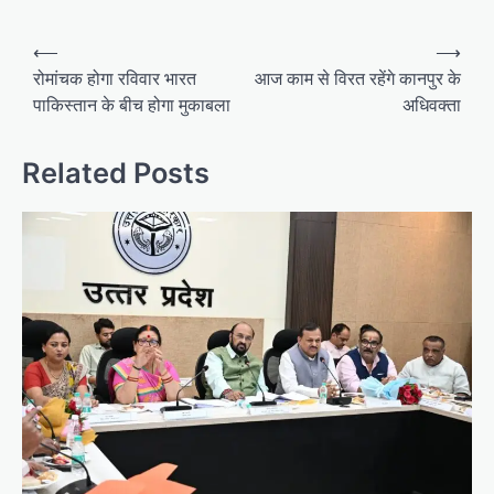
P
⟵
⟶
o
रोमांचक होगा रविवार भारत
आज काम से विरत रहेंगे कानपुर के
पाकिस्तान के बीच होगा मुकाबला
अधिवक्ता
s
t
Related Posts
n
a
v
i
g
a
t
i
o
n