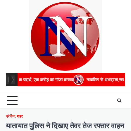
Skip
to
content
पदार्थ, एक करोड़ का गांजा बरामद
नाबालिग से अभद्रता,सपा व भाजपा विधायक 
ब्रेकिंग
,
शहर
यातायात पुलिस ने दिखाए तेवर तेज रफ्तार वाहन