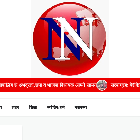
िग से अभद्रता,सपा व भाजपा विधायक आमने-सामने
सत्याग्रहः बेरीकेडिंग
य
शहर
शिक्षा
ज्योतिष/धर्म
स्वास्थ्य