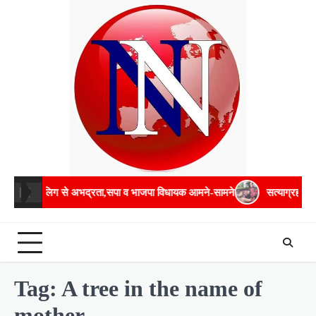
Skip
to
content
नाबालिग से अभद्रता,सपा व भाजपा विधायक आमने-सामने
सत्याग्रहः बेरीकेडि
Tag:
A tree in the name of
mother