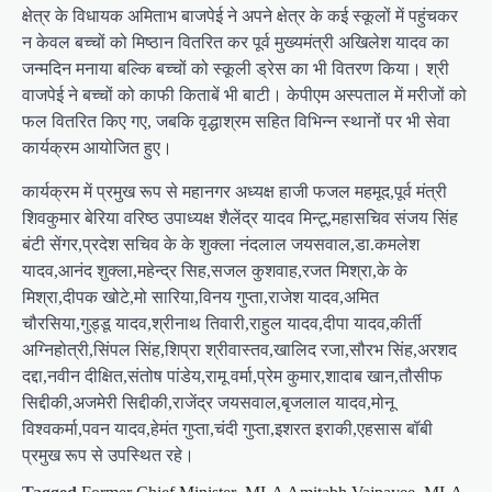
क्षेत्र के विधायक अमिताभ बाजपेई ने अपने क्षेत्र के कई स्कूलों में पहुंचकर
न केवल बच्चों को मिष्ठान वितरित कर पूर्व मुख्यमंत्री अखिलेश यादव का
जन्मदिन मनाया बल्कि बच्चों को स्कूली ड्रेस का भी वितरण किया। श्री
वाजपेई ने बच्चों को काफी किताबें भी बाटी। केपीएम अस्पताल में मरीजों को
फल वितरित किए गए, जबकि वृद्धाश्रम सहित विभिन्न स्थानों पर भी सेवा
कार्यक्रम आयोजित हुए।
कार्यक्रम में प्रमुख रूप से महानगर अध्यक्ष हाजी फजल महमूद,पूर्व मंत्री
शिवकुमार बेरिया वरिष्ठ उपाध्यक्ष शैलेंद्र यादव मिन्टू,महासचिव संजय सिंह
बंटी सेंगर,प्रदेश सचिव के के शुक्ला नंदलाल जयसवाल,डा.कमलेश
यादव,आनंद शुक्ला,महेन्द्र सिह,सजल कुशवाह,रजत मिश्रा,के के
मिश्रा,दीपक खोटे,मो सारिया,विनय गुप्ता,राजेश यादव,अमित
चौरसिया,गुड्डू यादव,श्रीनाथ तिवारी,राहुल यादव,दीपा यादव,कीर्ती
अग्निहोत्री,सिंपल सिंह,शिप्रा श्रीवास्तव,खालिद रजा,सौरभ सिंह,अरशद
दद्दा,नवीन दीक्षित,संतोष पांडेय,रामू वर्मा,प्रेम कुमार,शादाब खान,तौसीफ
सिद्दीकी,अजमेरी सिद्दीकी,राजेंद्र जयसवाल,बृजलाल यादव,मोनू
विश्वकर्मा,पवन यादव,हेमंत गुप्ता,चंदी गुप्ता,इशरत इराकी,एहसास बॉबी
प्रमुख रूप से उपस्थित रहे।