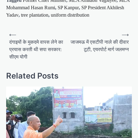
Tagged
Former Chief Minister
,
MLA Amitabh Vajpayee
,
MLA
Mohammad Hasan Rumi
,
SP Kanpur
,
SP President Akhilesh
Yadav
,
tree plantation
,
uniform distribution
P
⟵
⟶
o
दंगाइयों के मुकदमे वापस लेने का
जाजमऊ में एसटीपी नाले की दीवार
प्रयास करती थी सपा सरकार:
टूटी, एयरपोर्ट मार्ग जलमग्न
s
सीएम योगी
t
n
Related Posts
a
v
i
g
a
t
i