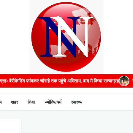
ेरीकेडिंग फांदकर चौराहे तक पहुंचे अमिताभ, बाद मे किया सत्याग्रह
गंभीर ब
य
शहर
शिक्षा
ज्योतिष/धर्म
स्वास्थ्य
nts